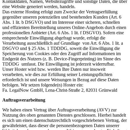
Kontaktdaten, Namen, Websitezugriffe und sonstige Daten, die über
eine Website generiert werden, handeln.
Das externe Hosting erfolgt zum Zwecke der Vertragserfüllung
gegenüber unseren potenziellen und bestehenden Kunden (Art. 6
Abs. 1 lit. b DSGVO) und im Interesse einer sicheren, schnellen
und effizienten Bereitstellung unseres Online-Angebots durch einen
professionellen Anbieter (Art. 6 Abs. 1 lit. f DSGVO). Sofern eine
entsprechende Einwilligung abgefragt wurde, erfolgt die
Verarbeitung ausschließlich auf Grundlage von Art. 6 Abs. 1 lit. a
DSGVO und § 25 Abs. 1 TDDDG, soweit die Einwilligung die
Speicherung von Cookies oder den Zugriff auf Informationen im
Endgerät des Nutzers (z. B. Device-Fingerprinting) im Sinne des
TDDDG umfasst. Die Einwilligung ist jederzeit widerrufbar.
Unser Hoster wird bzw. werden Ihre Daten nur insoweit
verarbeiten, wie dies zur Erfüllung seiner Leistungspflichten
erforderlich ist und unsere Weisungen in Bezug auf diese Daten
befolgen. Wir setzen folgende(n) Hoster ein:
Fa. LegalNow GmbH, Lena-Christ-Straße 2, 82031 Grünwald
Auftragsverarbeitung
Wir haben einen Vertrag über Auftragsverarbeitung (AVV) zur
Nutzung des oben genannten Dienstes geschlossen. Hierbei handelt
es sich um einen datenschutzrechtlich vorgeschriebenen Vertrag, der
gewährleistet, dass dieser die personenbezogenen Daten unserer