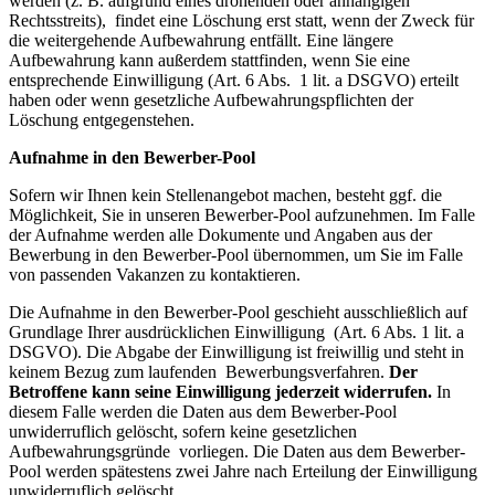
werden (z. B. aufgrund eines drohenden oder anhängigen
Rechtsstreits), findet eine Löschung erst statt, wenn der Zweck für
die weitergehende Aufbewahrung entfällt. Eine längere
Aufbewahrung kann außerdem stattfinden, wenn Sie eine
entsprechende Einwilligung (Art. 6 Abs. 1 lit. a DSGVO) erteilt
haben oder wenn gesetzliche Aufbewahrungspflichten der
Löschung entgegenstehen.
Aufnahme in den Bewerber-Pool
Sofern wir Ihnen kein Stellenangebot machen, besteht ggf. die
Möglichkeit, Sie in unseren Bewerber-Pool aufzunehmen. Im Falle
der Aufnahme werden alle Dokumente und Angaben aus der
Bewerbung in den Bewerber-Pool übernommen, um Sie im Falle
von passenden Vakanzen zu kontaktieren.
Die Aufnahme in den Bewerber-Pool geschieht ausschließlich auf
Grundlage Ihrer ausdrücklichen Einwilligung (Art. 6 Abs. 1 lit. a
DSGVO). Die Abgabe der Einwilligung ist freiwillig und steht in
keinem Bezug zum laufenden Bewerbungsverfahren.
Der
Betroffene kann seine Einwilligung jederzeit widerrufen.
In
diesem Falle werden die Daten aus dem Bewerber-Pool
unwiderruflich gelöscht, sofern keine gesetzlichen
Aufbewahrungsgründe vorliegen. Die Daten aus dem Bewerber-
Pool werden spätestens zwei Jahre nach Erteilung der Einwilligung
unwiderruflich gelöscht.